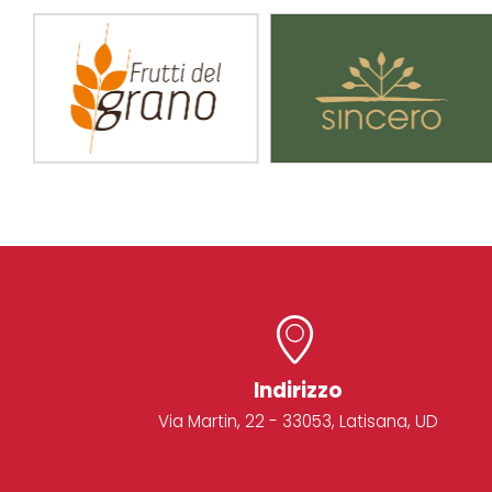
Indirizzo
Via Martin, 22 - 33053, Latisana, UD