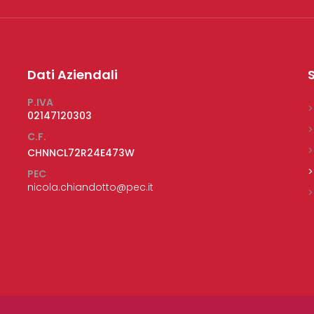
Dati Aziendali
S
P.IVA
>
02147120303
>
C.F.
>
CHNNCL72R24E473W
>
PEC
nicola.chiandotto@pec.it
>