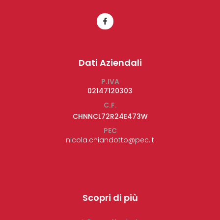
Dati Aziendali
P.IVA
02147120303
C.F.
CHNNCL72R24E473W
PEC
nicola.chiandotto@pec.it
Scopri di più