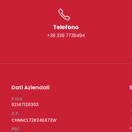
Telefono
+39 339 7739494
Dati Aziendali
S
P.IVA
>
02147120303
>
C.F.
>
CHNNCL72R24E473W
>
PEC