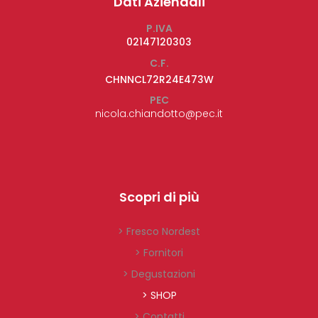
Dati Aziendali
P.IVA
02147120303
C.F.
CHNNCL72R24E473W
PEC
nicola.chiandotto@pec.it
Scopri di più
> Fresco Nordest
> Fornitori
> Degustazioni
> SHOP
> Contatti