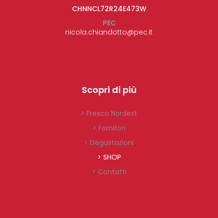
CHNNCL72R24E473W
PEC
nicola.chiandotto@pec.it
Scopri di più
> Fresco Nordest
> Fornitori
> Degustazioni
> SHOP
> Contatti