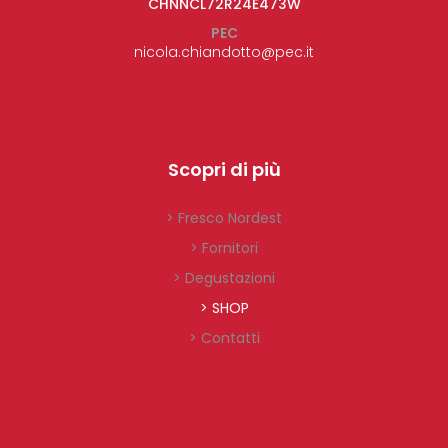
CHNNCL72R24E473W
PEC
nicola.chiandotto@pec.it
Scopri di più
> Fresco Nordest
> Fornitori
> Degustazioni
> SHOP
> Contatti