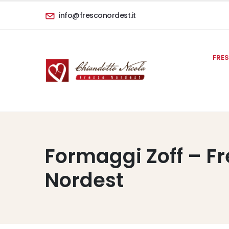
info@fresconordest.it
FRE
Formaggi Zoff – F
Nordest