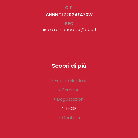
C.F.
CHNNCL72R24E473W
PEC
nicola.chiandotto@pec.it
Scopri di più
> Fresco Nordest
> Fornitori
> Degustazioni
> SHOP
> Contatti