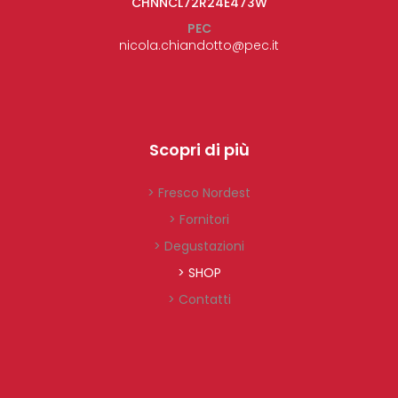
CHNNCL72R24E473W
PEC
nicola.chiandotto@pec.it
Scopri di più
> Fresco Nordest
> Fornitori
> Degustazioni
> SHOP
> Contatti