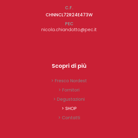
C.F.
CHNNCL72R24E473W
PEC
nicola.chiandotto@pec.it
Scopri di più
> Fresco Nordest
> Fornitori
> Degustazioni
> SHOP
> Contatti