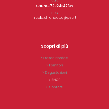
C.F.
CHNNCL72R24E473W
PEC
nicola.chiandotto@pec.it
Scopri di più
> Fresco Nordest
> Fornitori
> Degustazioni
> SHOP
> Contatti