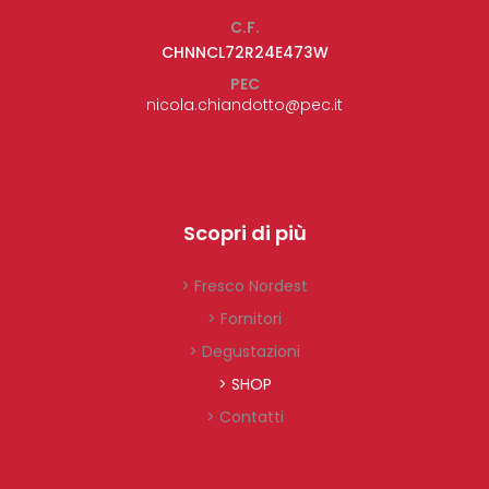
C.F.
CHNNCL72R24E473W
PEC
nicola.chiandotto@pec.it
Scopri di più
> Fresco Nordest
> Fornitori
> Degustazioni
> SHOP
> Contatti