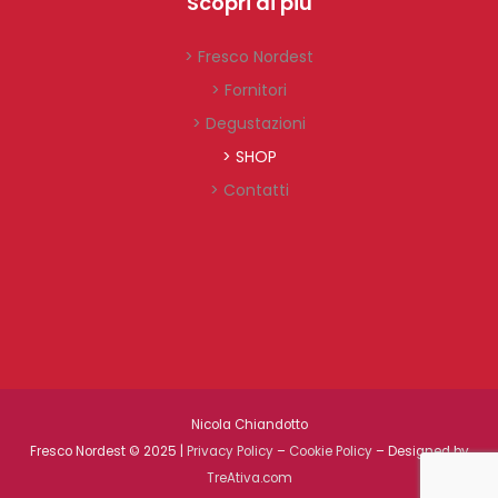
Scopri di più
> Fresco Nordest
> Fornitori
> Degustazioni
> SHOP
> Contatti
Nicola Chiandotto
Fresco Nordest © 2025 |
Privacy Policy
–
Cookie Policy
– Designed by
TreAtiva.com