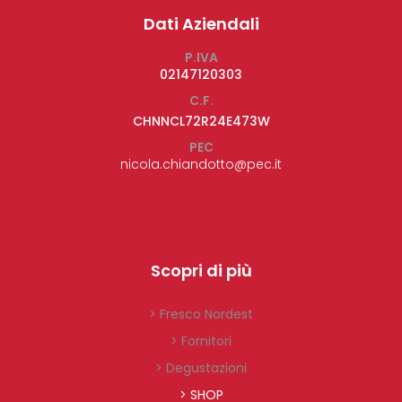
Dati Aziendali
P.IVA
02147120303
C.F.
CHNNCL72R24E473W
PEC
nicola.chiandotto@pec.it
Scopri di più
> Fresco Nordest
> Fornitori
> Degustazioni
> SHOP