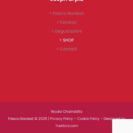
> Fresco Nordest
> Fornitori
> Degustazioni
> SHOP
> Contatti
Nicola Chiandotto
Fresco Nordest © 2025 |
Privacy Policy
–
Cookie Policy
– Designed by
TreAtiva.com