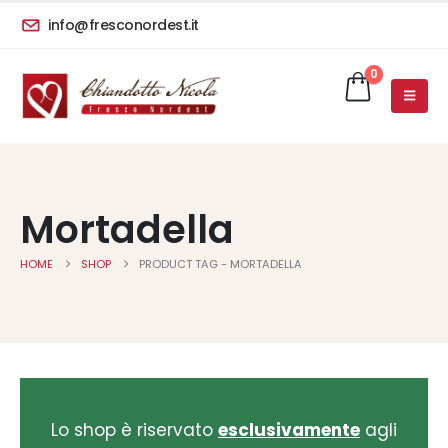
info@fresconordest.it
0
Mortadella
HOME
SHOP
PRODUCT TAG -
MORTADELLA
Lo shop è riservato
esclusivamente
agli