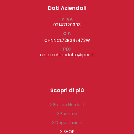
Dati Aziendali
P.IVA
02147120303
C.F.
CHNNCL72R24E473W
PEC
nicola.chiandotto@pec.it
Scopri di più
> Fresco Nordest
> Fornitori
> Degustazioni
> SHOP