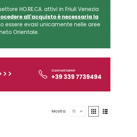
ettore HO.RE.CA. attivi in Friuli Venezia
procedere all'acquisto è necessaria la
ono essere evasi unicamente nelle aree
eneto Orientale.
Contattami!
>>>
+39 339 7739494
Mostra: