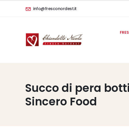
info@fresconordest.it
FRE
Succo di pera bottig
Sincero Food