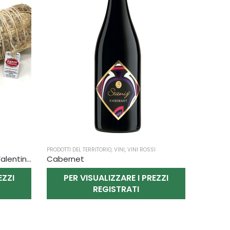
PRODOTTI DEL TERRITORIO
,
VINI
,
VINI ROSSI
Ossocollo Macelleria Zanin Valentino
Cabernet
EZZI
PER VISUALIZZARE I PREZZI
REGISTRATI