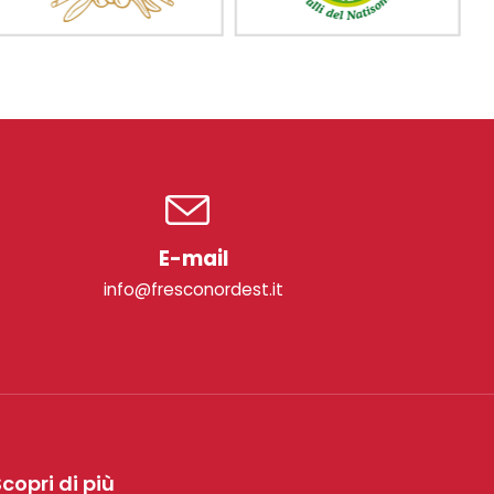
E-mail
info@fresconordest.it
copri di più