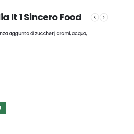
ia lt 1 Sincero Food
nza aggiunta di zuccheri, aromi, acqua,
I