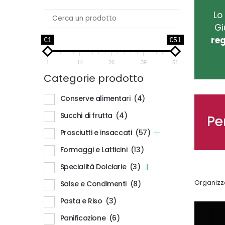
Lo
Gi
reg
€1
€51
1
14
26
39
51
Categorie prodotto
Conserve alimentari
(4)
Succhi di frutta
(4)
Pe
Prosciutti e insaccati
(57)
Formaggi e Latticini
(13)
Specialità Dolciarie
(3)
Organizz
Salse e Condimenti
(8)
Pasta e Riso
(3)
Panificazione
(6)