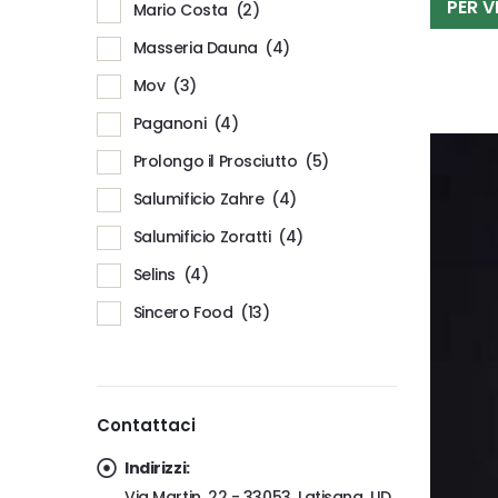
PER V
Mario Costa
(2)
Masseria Dauna
(4)
Mov
(3)
Paganoni
(4)
Prolongo il Prosciutto
(5)
Salumificio Zahre
(4)
Salumificio Zoratti
(4)
Selins
(4)
Sincero Food
(13)
Contattaci
Indirizzi:
Via Martin, 22 - 33053, Latisana, UD