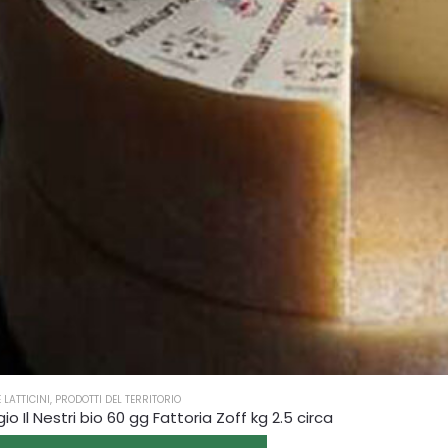
 LATTICINI
,
PRODOTTI DEL TERRITORIO
o Il Nestri bio 60 gg Fattoria Zoff kg 2.5 circa