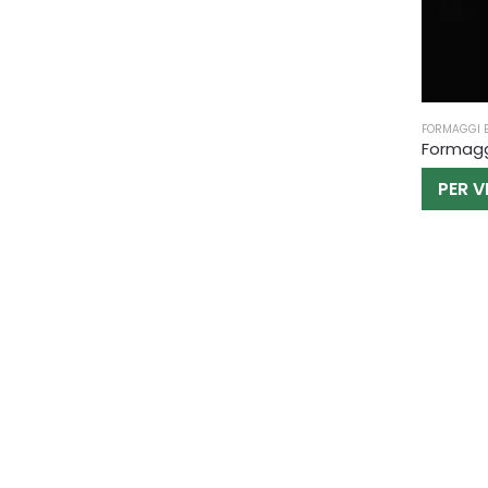
FORMAGGI E
Formaggi
PER V