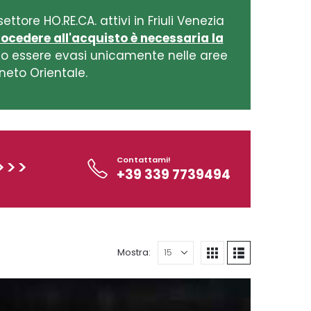
ettore HO.RE.CA. attivi in Friuli Venezia
procedere all'acquisto è necessaria la
ono essere evasi unicamente nelle aree
eneto Orientale.
Contattami!
>>>
+39 339 7739494
Mostra: